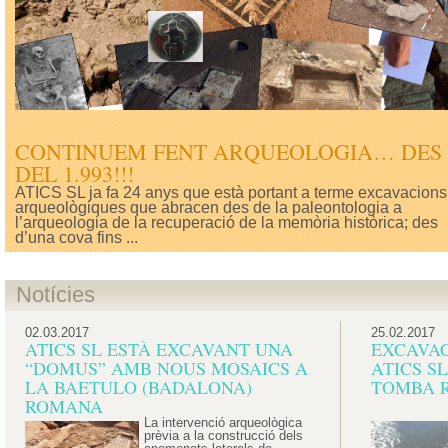
CONTINUEM FENT ARQUEOLOGIA… DES
DEL 1.993!!!
ATICS SL ja fa 24 anys que està portant a terme excavacions
arqueològiques que abracen des de la paleontologia a
l’arqueologia de la recuperació de la memòria històrica; des
d’una cova fins ...
Notícies
02.03.2017
25.02.2017
ATICS SL ESTÀ EXCAVANT UNA
EXCAVAC
“DOMUS” AMB NOUS MOSAICS A
ATICS S
LA BAETULO (BADALONA)
TOMBA R
ROMANA
La intervenció arqueològica
prèvia a la construcció dels