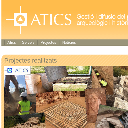
Atics
Serveis
Projectes
Notícies
Projectes realitzats