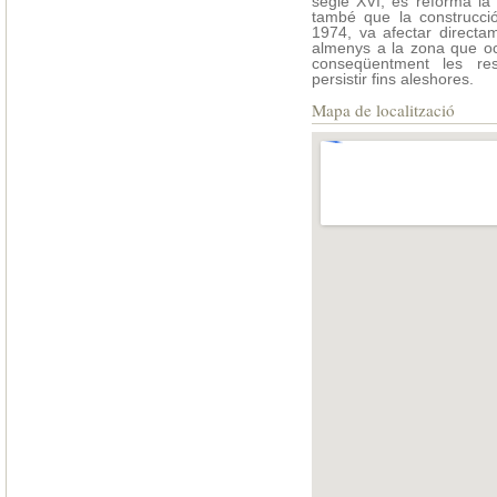
segle XVI, es reforma la m
també que la construcci
1974, va afectar directa
almenys a la zona que ocu
conseqüentment les re
persistir fins aleshores.
Mapa de localització