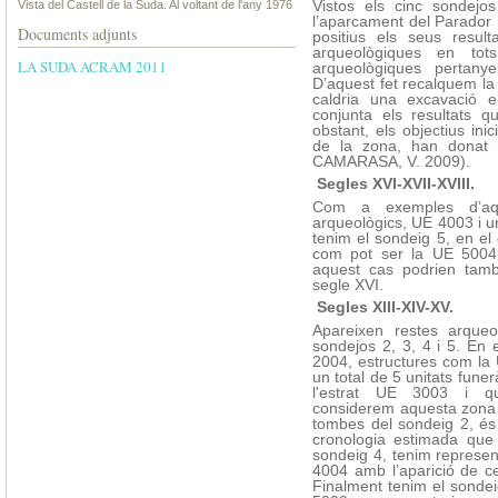
Vistos els cinc sondejos
Vista del Castell de la Suda. Al voltant de l'any 1976
l’aparcament del Parador
Documents adjunts
positius els seus resul
arqueològiques en tots
LA SUDA ACRAM 2011
arqueològiques pertanye
D’aquest fet recalquem la
caldria una excavació 
conjunta els resultats 
obstant, els objectius ini
de la zona, han donat r
CAMARASA, V. 2009).
Segles XVI-XVII-XVIII.
Com a exemples d’aque
arqueològics, UE 4003 i 
tenim el sondeig 5, en el 
com pot ser
la UE
5004,
aquest cas podrien tamb
segle XVI.
Segles XIII-XIV-XV.
Apareixen restes arqueo
sondejos 2, 3, 4 i 5. En
2004, estructures com
la
un total de 5 unitats fune
l'estrat UE 3003 i qua
considerem aquesta zona 
tombes del sondeig 2, és
cronologia estimada que 
sondeig 4, tenim represen
4004 amb l’aparició de cer
Finalment tenim el sondei