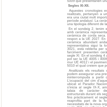
5009 que presentarien una
Segles XI-XII.
Aquestes cronologies es
realitzats, pertanyen a u
era una ciutat molt import
període andalusí. La cerà
una tipologia diferent de l
En el sondeig 2, tenim 
amb ceràmica representat
ceràmica de corda seca.
respon a
la UE
2027. En e
ceràmica abundant andal
representativa sigui la l
3021, està reblerta per si
farciment presenten cerà
segle XI. En el sondeig 4 
pot ser
la UE
4005 i 4006
mur UE 4012 i el paviment
5010 el qual creiem que p
Analitzats els resultats 
podem assegurar una pres
ininterrompuda a partir 
L’ocupació del cim d’aqu
ubicat el Parador Nacio
s’inicia al segle IX-X, a
talaia de caràcter def
estructurals durant els se
fins pràcticament el segl
reaprofita part de la f
necessitats de la nova orga