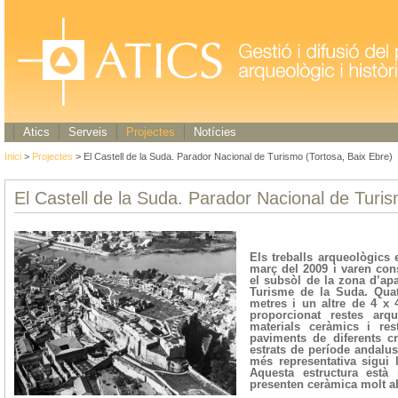
Atics
Serveis
Projectes
Notícies
Inici
>
Projectes
> El Castell de la Suda. Parador Nacional de Turismo (Tortosa, Baix Ebre)
El Castell de la Suda. Parador Nacional de Turis
Els treballs arqueològics 
març del 2009 i varen cons
el subsòl de la zona d’ap
Turisme de la Suda. Qua
metres i un altre de 4 x 
proporcionat restes arq
materials ceràmics i res
paviments de diferents 
estrats de període andalus
més representativa sigui l
Aquesta estructura està 
presenten ceràmica molt ab