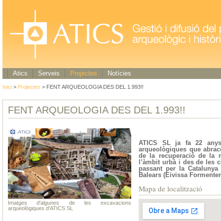
Atics
Serveis
Projectes
Notícies
Inici
>
Projectes
> FENT ARQUEOLOGIA DES DEL 1.993!!
FENT ARQUEOLOGIA DES DEL 1.993!!
ATICS SL ja fa 22 anys
arqueològiques que abrace
de la recuperació de la 
l’àmbit urbà i des de les 
passant per la Catalunya c
Balears (Eivissa Formenter
Mapa de localització
Imatges d'algunes de les excavacions
arqueològiques d'ATICS SL