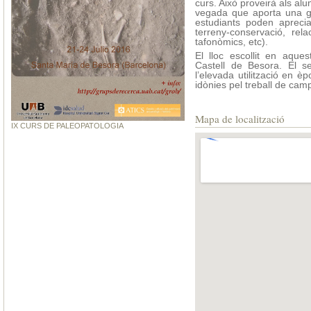
curs. Això proveirà als al
vegada que aporta una gr
estudiants poden aprecia
terreny-conservació, rel
tafonòmics, etc).
El lloc escollit en aques
Castell de Besora. El s
l’elevada utilització en è
idònies pel treball de cam
Mapa de localització
IX CURS DE PALEOPATOLOGIA