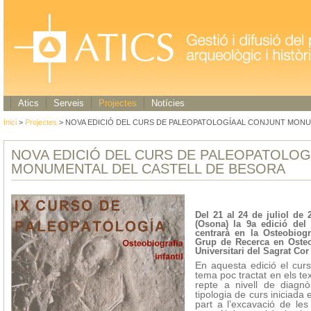
Atics
Serveis
Projectes
Notícies
Inici
>
Projectes
> NOVA EDICIÓ DEL CURS DE PALEOPATOLOGÍA AL CONJUNT MON
NOVA EDICIÓ DEL CURS DE PALEOPATOLOG
MONUMENTAL DEL CASTELL DE BESORA
Del 21 al 24 de juliol de
(Osona) la 9a edició del
centrarà en la Osteobiogr
Grup de Recerca en Osteob
Universitari del Sagrat Co
En aquesta edició el curs
tema poc tractat en els te
repte a nivell de diagn
tipologia de curs iniciada 
part a l’excavació de les