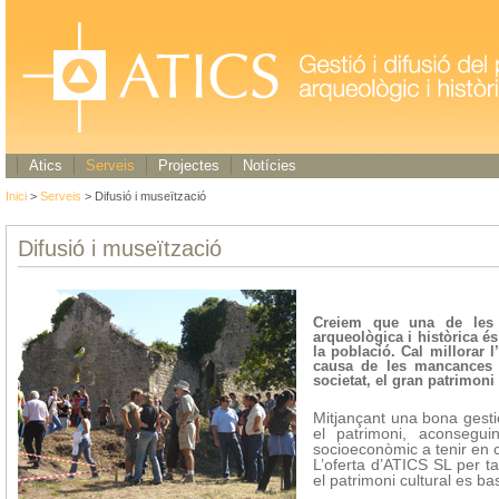
Atics
Serveis
Projectes
Notícies
Inici
>
Serveis
> Difusió i museïtzació
Difusió i museïtzació
Creiem que una de les t
arqueològica i històrica é
la població. Cal millorar l
causa de les mancances 
societat, el gran patrimoni 
Mitjançant una bona gestió
el patrimoni, aconsegui
socioeconòmic a tenir en 
L’oferta d’ATICS SL per ta
el patrimoni cultural es ba