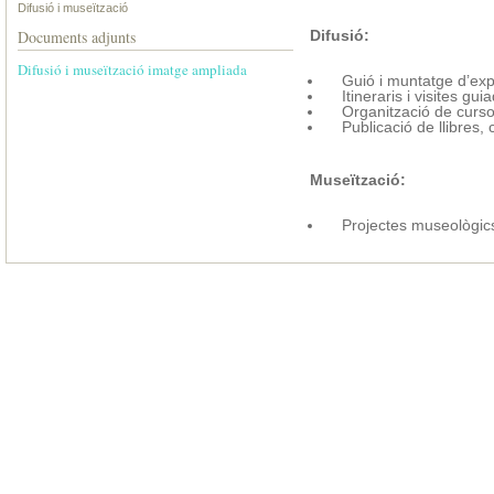
Difusió i museïtzació
Difusió:
Documents adjunts
Difusió i museïtzació imatge ampliada
Guió i muntatge d’expos
Itineraris i visites gui
Organització de cursos,
Publicació de llibres, c
Museïtzació:
Projectes museològics 